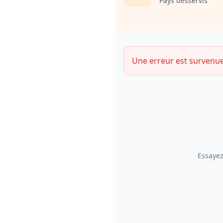
Pays desservis
Une erreur est survenu
Essayez