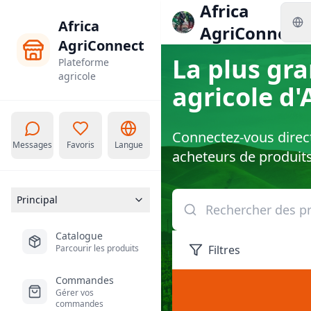
Africa
Africa
AgriConnect
AgriConnect
La plus gr
Plateforme
agricole
agricole d'
Connectez-vous direc
Messages
Favoris
Langue
acheteurs de produits
Principal
Catalogue
Parcourir les produits
Filtres
Commandes
Gérer vos
commandes